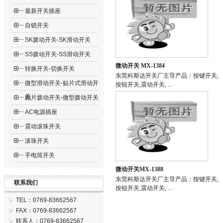
最新开关插座
自锁开关
SK拨动开关-SK滑动开关
SS拨动开关-SS滑动开关
微动开关 MX-1384
转换开关-切换开关
东莞科斯达开关厂主导产品：按键开关,
微型滑动开关-贴片式滑动开
按钮开关,震动开关, ...
关
贴片拨动开关-微型拨动开关
AC电源插座
震动滚珠开关
滚珠开关
手电筒开关
微动开关MX-1388
东莞科斯达开关厂主导产品：按键开关,
联系我们
按钮开关,震动开关, ...
TEL：0769-83662567
FAX：0769-83662567
联系人：0769-83662567