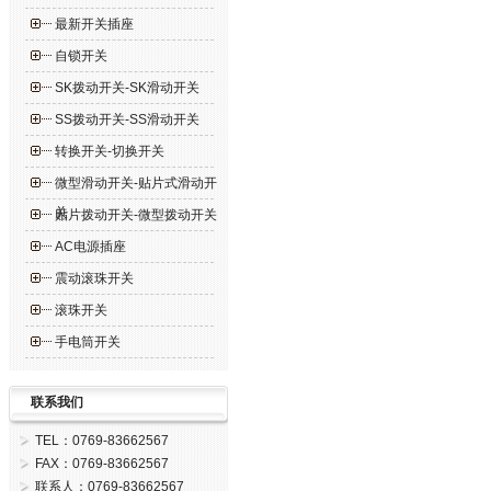
最新开关插座
自锁开关
SK拨动开关-SK滑动开关
SS拨动开关-SS滑动开关
转换开关-切换开关
微型滑动开关-贴片式滑动开
关
贴片拨动开关-微型拨动开关
AC电源插座
震动滚珠开关
滚珠开关
手电筒开关
联系我们
TEL：0769-83662567
FAX：0769-83662567
联系人：0769-83662567