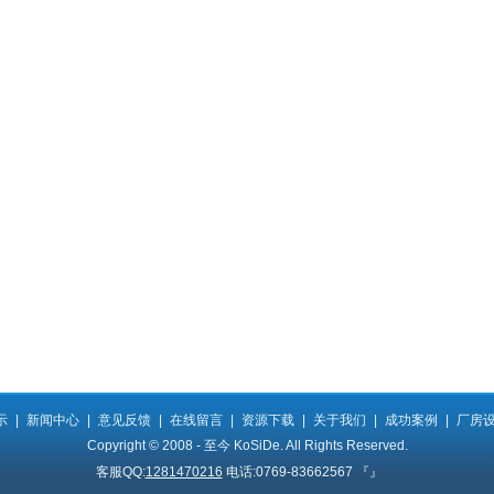
示
|
新闻中心
|
意见反馈
|
在线留言
|
资源下载
|
关于我们
|
成功案例
|
厂房
Copyright © 2008 - 至今 KoSiDe. All Rights Reserved.
客服QQ:
1281470216
电话:0769-83662567 『
』