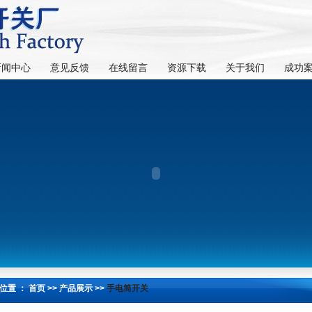
新闻中心
意见反馈
在线留言
资源下载
关于我们
成功
位置 ： 首页 >> 产品展示 >>
手电筒开关