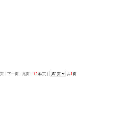
页
|
下一页
|
尾页
|
12
条/页 |
共
1
页