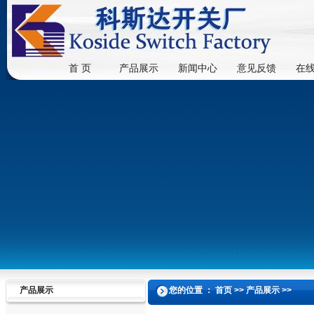
首 页
产品展示
新闻中心
意见反馈
在
产品展示
您的位置 ： 首页 >> 产品展示 >>