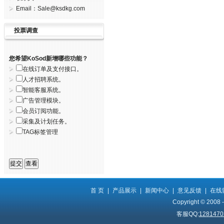
Email：Sale@ksdkg.com
投票调查
您希望KoSod新增哪些功能？
在线订单及支付接口。
人才招聘系统。
智能客服系统。
广告管理模块。
会员订阅功能。
采集及计划任务。
TAG标签管理
首 页
|
产品展示
|
新闻中心
|
意见反馈
|
在线
Copyright © 2008 
客服QQ:
1281470